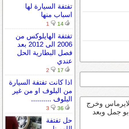
تفتفة السيارة لها
اسباب منها
1
14
تفتفة الهايلوكس من
2006 الى 2012 بعد
فصل البطارية الحل
عندي
2
17
اذا كانت تفتفة السيارة
من البلوف او من غير
البلوف ..........
لايرماس وخرج
3
36
و جمل وبعد
حل تفتفة
اللومينا