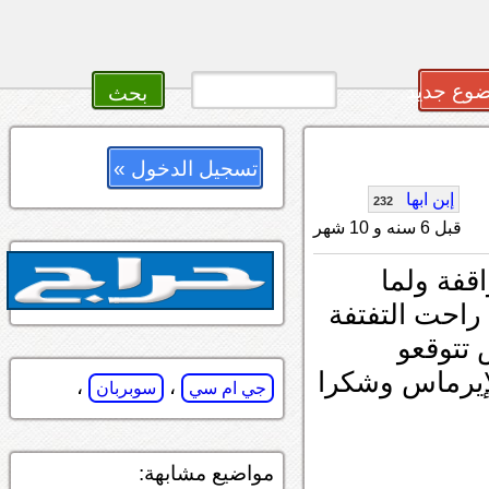
وع جديد
تسجيل الدخول »
إبن ابها
232
قبل 6 سنه و 10 شهر
قفة ولما
احت التفتفة
 تتوقعو
إيرماس وشكرا
،
،
جي ام سي
سوبربان
مواضيع مشابهة: