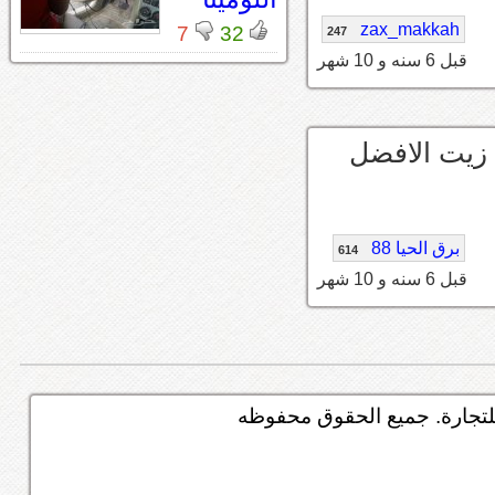
zax_makkah
7
32
247
قبل 6 سنه و 10 شهر
 زيت الافضل
برق الحيا 88
614
قبل 6 سنه و 10 شهر
تجارة. جميع الحقوق محفوظه